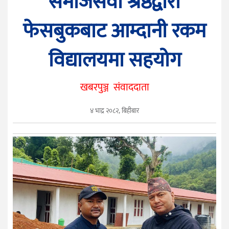
समाजसेवी श्रेष्ठद्वारा
सुचना
प्रविधि
फेसबुकबाट आम्दानी रकम
मनोरञ्जन
विद्यालयमा सहयोग
खेलकुद
सम्पादकीय
खबरपुञ्ज संवाददाता
फोटो
पुञ्ज
४ भाद्र २०८२, बिहीबार
युनिकोड