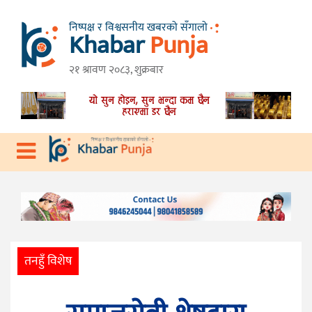
निष्पक्ष र विश्वसनीय खबरको सँगालो
Khabar
Punja
गृहपृष्ठ
तनहुँ
२१ श्रावण २०८३, शुक्रबार
विशेष
गण्डकी
प्रदेश
प्रदेश
देश
राजनीति
आर्थिक
तनहुँ विशेष
स्वास्थ्य
विचार