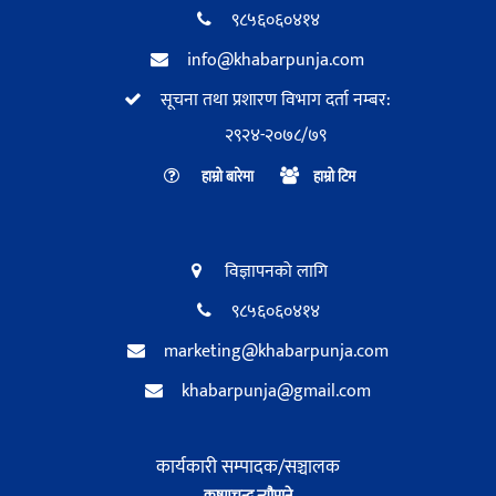
९८५६०६०४१४
info@khabarpunja.com
सूचना तथा प्रशारण विभाग दर्ता नम्बर:
२९२४-२०७८/७९
हाम्रो बारेमा
हाम्रो टिम
विज्ञापनको लागि
९८५६०६०४१४
marketing@khabarpunja.com
khabarpunja@gmail.com
कार्यकारी सम्पादक/सञ्चालक
कृष्णचन्द्र न्यौपाने