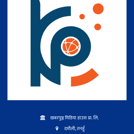
खबरपुञ्ज मिडिया हाउस प्रा. लि.
दमौली, तनहुँ