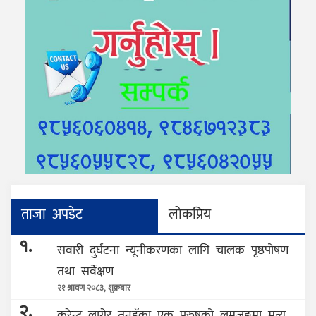
ताजा अपडेट
लोकप्रिय
१.
सवारी दुर्घटना न्यूनीकरणका लागि चालक पृष्ठपोषण
तथा सर्वेक्षण
२१ श्रावण २०८३, शुक्रबार
२.
करेन्ट लागेर तनहुँका एक पुरुषको लमजुङमा मृत्यु