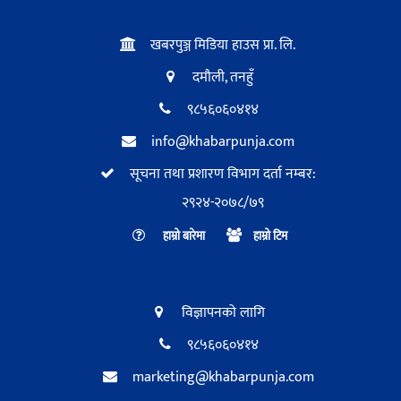
खबरपुञ्ज मिडिया हाउस प्रा. लि.
दमौली, तनहुँ
९८५६०६०४१४
info@khabarpunja.com
सूचना तथा प्रशारण विभाग दर्ता नम्बर:
२९२४-२०७८/७९
हाम्रो बारेमा
हाम्रो टिम
विज्ञापनको लागि
९८५६०६०४१४
marketing@khabarpunja.com