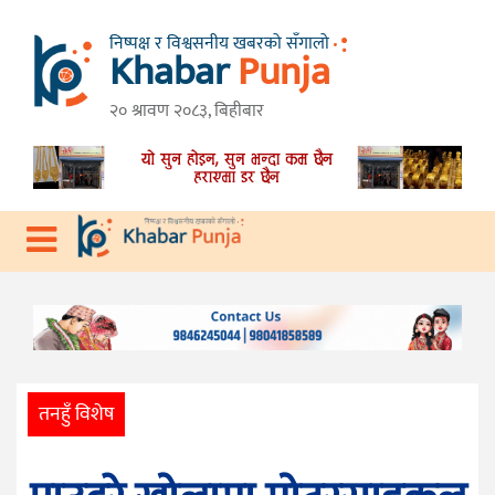
निष्पक्ष र विश्वसनीय खबरको सँगालो
Khabar
Punja
गृहपृष्ठ
तनहुँ
२० श्रावण २०८३, बिहीबार
विशेष
गण्डकी
प्रदेश
प्रदेश
देश
राजनीति
आर्थिक
तनहुँ विशेष
स्वास्थ्य
विचार