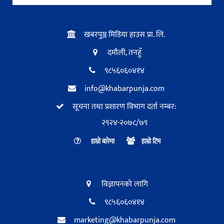
खबरपुञ्ज मिडिया हाउस प्रा. लि.
दमौली, तनहुँ
९८५६०६०४१४
info@khabarpunja.com
सूचना तथा प्रशारण विभाग दर्ता नम्बर:
२९२४-२०७८/७९
हाम्रो बारेमा
हाम्रो टिम
विज्ञापनको लागि
९८५६०६०४१४
marketing@khabarpunja.com