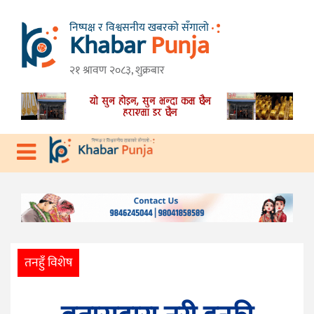
निष्पक्ष र विश्वसनीय खबरको सँगालो
Khabar
Punja
गृहपृष्ठ
तनहुँ
२१ श्रावण २०८३, शुक्रबार
विशेष
गण्डकी
प्रदेश
प्रदेश
देश
राजनीति
आर्थिक
तनहुँ विशेष
स्वास्थ्य
विचार