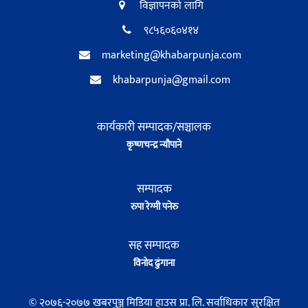
विज्ञापनको लागि
९८५६०६०४१४
marketing@khabarpunja.com
khabarpunja@gmail.com
कार्यकारी सम्पादक/सञ्चालक
कृष्णचन्द्र न्यौपाने
सम्पादक
रुपा रेग्मी पनेरु
सह सम्पादक
विनोद ढुंगाना
© २०७६-२०७७ खबरपुञ्ज मिडिया हाउस प्रा. लि. सर्वाधिकार सुरक्षित