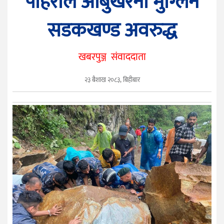
पहिरोले आँबुखैरेनी मुग्लिन
सुचना
प्रविधि
सडकखण्ड अवरुद्ध
मनोरञ्जन
खेलकुद
खबरपुञ्ज संवाददाता
सम्पादकीय
२३ बैशाख २०८३, बिहीबार
फोटो
पुञ्ज
युनिकोड