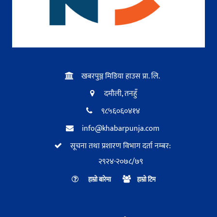
खबरपुञ्ज मिडिया हाउस प्रा. लि.
दमौली, तनहुँ
९८५६०६०४१४
info@khabarpunja.com
सूचना तथा प्रशारण विभाग दर्ता नम्बर:
२९२४-२०७८/७९
हाम्रो बारेमा
हाम्रो टिम