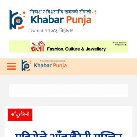
निष्पक्ष र विश्वसनीय खबरको सँगालो
Khabar
Punja
गृहपृष्ठ
तनहुँ
२० श्रावण २०८३, बिहीबार
विशेष
गण्डकी
प्रदेश
प्रदेश
देश
राजनीति
आर्थिक
आँबुखैरेनी
स्वास्थ्य
विचार