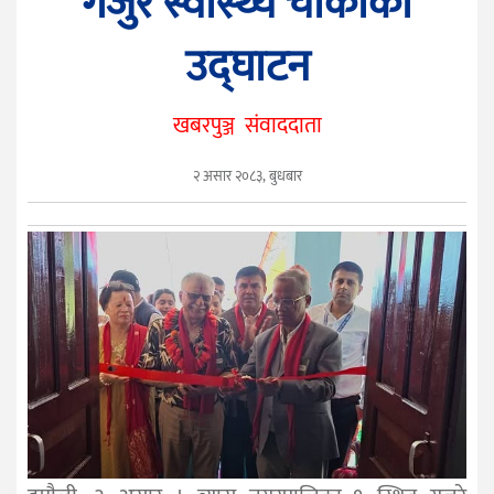
गजुरे स्वास्थ्य चाैकीकाे
सुचना
प्रविधि
उद्घाटन
मनोरञ्जन
खेलकुद
खबरपुञ्ज संवाददाता
सम्पादकीय
२ असार २०८३, बुधबार
फोटो
पुञ्ज
युनिकोड