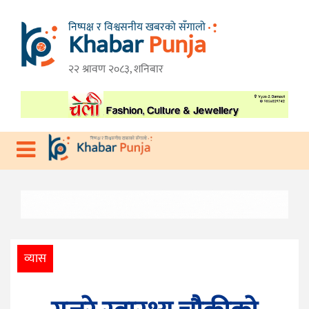
निष्पक्ष र विश्वसनीय खबरको सँगालो
Khabar
Punja
गृहपृष्ठ
तनहुँ
२२ श्रावण २०८३, शनिबार
विशेष
गण्डकी
प्रदेश
प्रदेश
देश
राजनीति
आर्थिक
व्यास
स्वास्थ्य
विचार