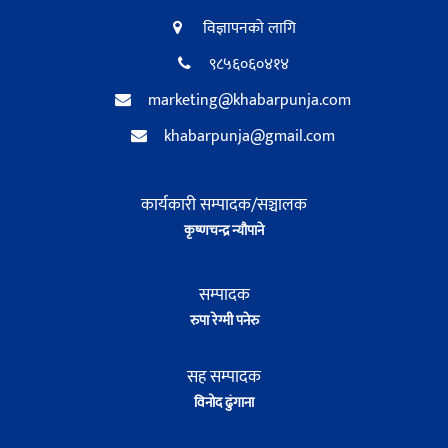
विज्ञापनको लागि
९८५६०६०४१४
marketing@khabarpunja.com
khabarpunja@gmail.com
कार्यकारी सम्पादक/सञ्चालक
कृष्णचन्द्र न्यौपाने
सम्पादक
रुपा रेग्मी पनेरु
सह सम्पादक
विनोद ढुंगाना