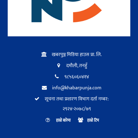
खबरपुञ्ज मिडिया हाउस प्रा. लि.
दमौली, तनहुँ
९८५६०६०४१४
info@khabarpunja.com
सूचना तथा प्रशारण विभाग दर्ता नम्बर:
२९२४-२०७८/७९
हाम्रो बारेमा
हाम्रो टिम