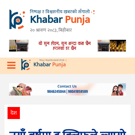
निष्पक्ष र विश्वसनीय खबरको सँगालो
Khabar
Punja
गृहपृष्ठ
तनहुँ
२० श्रावण २०८३, बिहीबार
विशेष
गण्डकी
प्रदेश
प्रदेश
देश
राजनीति
आर्थिक
देश
स्वास्थ्य
विचार