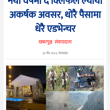
नयाँ वर्षमा द क्लिफले ल्यायो
सुचना
प्रविधि
अकर्षक अवसर, थोरै पैसामा
मनोरञ्जन
धेरै एडभेन्चर
खेलकुद
सम्पादकीय
खबरपुञ्ज संवाददाता
फोटो
पुञ्ज
३० चैत्र २०८२, मंगलवार
युनिकोड