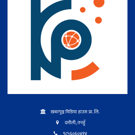
खबरपुञ्ज मिडिया हाउस प्रा. लि.
दमौली, तनहुँ
९८५६०६०४१४