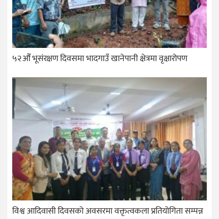
५२औँ भूसंरक्षण दिवसमा भादगाउँ खानेपानी क्षेत्रमा वृक्षारोपण
विश्व आदिवासी दिवसको अवसरमा वक्तृत्वकला प्रतियोगिता सम्पन्न