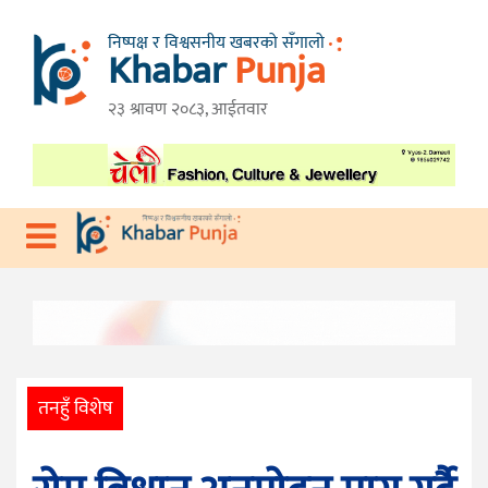
निष्पक्ष र विश्वसनीय खबरको सँगालो
Khabar
Punja
गृहपृष्ठ
तनहुँ
२३ श्रावण २०८३, आईतवार
विशेष
गण्डकी
प्रदेश
प्रदेश
देश
राजनीति
आर्थिक
तनहुँ विशेष
स्वास्थ्य
विचार