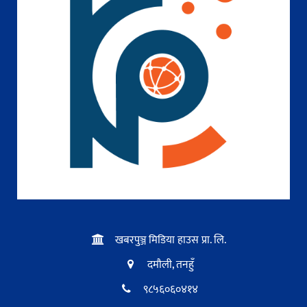
खबरपुञ्ज मिडिया हाउस प्रा. लि.
दमौली, तनहुँ
९८५६०६०४१४